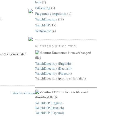
beta
(2)
FileViking
(3)
Preguntas y respuestas
(1)
l.
WatchDirectory
(18)
WatchFTP
(15)
WxRemote
(4)
NUESTROS SITIOS WEB
ico y guiones batch.
WatchDirectory (English)
WatchDirectory (Deutsch)
WatchDirectory (Français)
WatchDirectory (pronto en Español)
Entradas antiguas
WatchFTP (English)
WatchFTP (Deutsch)
WatchFTP (Español)