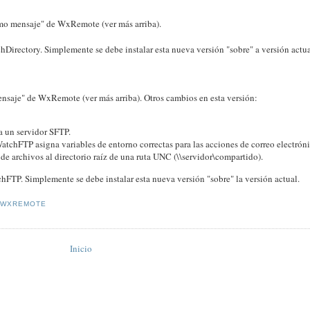
imo mensaje" de WxRemote (ver más arriba).
hDirectory. Simplemente se debe instalar esta nueva versión "sobre" a versión actua
nsaje" de WxRemote (ver más arriba). Otros cambios en esta versión:
 un servidor SFTP.
tchFTP asigna variables de entorno correctas para las acciones de correo electrón
de archivos al directorio raíz de una ruta UNC (\\servidor\compartido).
hFTP. Simplemente se debe instalar esta nueva versión "sobre" la versión actual.
WXREMOTE
Inicio