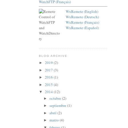
WatchFTP (Français)
WxRemote (English)
WxRemote (Deutsch)
WxRemote (Français)
WxRemote (Español)
BLOG ARCHIVE
2019
(2)
►
2017
(3)
►
2016
(1)
►
2015
(4)
►
2014
(12)
▼
octubre
(2)
►
septiembre
(1)
►
abril
(2)
►
marzo
(4)
►
febrero
(1)
▼